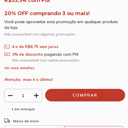
R$33,94
com
PIX
20% OFF comprando 3 ou mais!
Você pode aproveitar esta promoção em qualquer produto
da loja.
Não acumulável com algumas promoções
4
x de
R$8,75
sem juros
3% de desconto
pagando com PIX
Não acumulável com outras promoções
Ver mais detalhes
Atenção, esse é o último!
1
em estoque
ALTERAR CEP
Entregas para o CEP:
Meios de envio