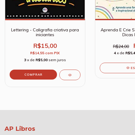
Aprenda E Crie S
Lettering - Caligrafia criativa para
Dicas 
iniciantes
R$15,00
R$24,00
4
x de
R$5,
R$14,55
com
PIX
3
x de
R$5,00
sem juros
E
AP Libros