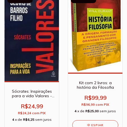
Kit com 2 livros: a
história da Filosofia
Sócrates: Inspirações
para a vida Valores -
R$99,99
Clóvis De Barros Filho
R$96,99
com
PIX
R$24,99
4
x de
R$25,00
sem juros
R$24,24
com
PIX
4
x de
R$6,25
sem juros
ESPIAR