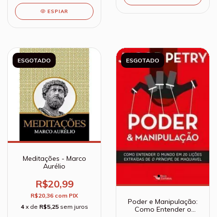
ESPIAR
ESGOTADO
ESGOTADO
Meditações - Marco
Aurélio
R$20,99
R$20,36
com
PIX
Poder e Manipulação:
4
x de
R$5,25
sem juros
Como Entender o