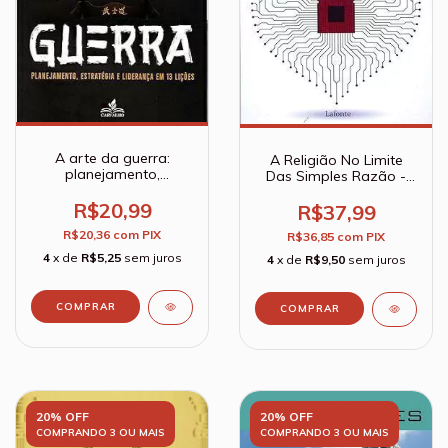
A arte da guerra:
A Religião No Limite
planejamento,
Das Simples Razão -
estratégia e liderança
Immanuel Kant
em 13 lições - Sun Tzu
R$20,99
R$37,99
R$20,36
com
PIX
R$36,85
com
PIX
4
x de
R$5,25
sem juros
4
x de
R$9,50
sem juros
20% OFF
20% OFF
COMPRANDO 3 OU MAIS
COMPRANDO 3 OU MAIS