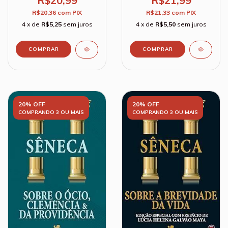
R$20,99
R$21,99
R$20,36
com
PIX
R$21,33
com
PIX
4
x de
R$5,25
sem juros
4
x de
R$5,50
sem juros
20% OFF
20% OFF
COMPRANDO 3 OU MAIS
COMPRANDO 3 OU MAIS