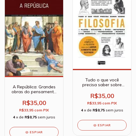
Tudo o que você
precisa saber sobre
A República: Grandes
filosofia - Paul Kleinman
obras do pensamento
R$35,00
universal - Platão
R$35,00
R$33,95
com
PIX
4
x de
R$8,75
sem juros
R$33,95
com
PIX
4
x de
R$8,75
sem juros
ESPIAR
ESPIAR