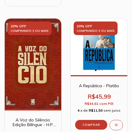
20% OFF
20% OFF
COMPRANDO 3 OU MAIS
COMPRANDO 3 OU MAIS
A República - Platão
R$45,99
R$44,61
com
PIX
4
x de
R$11,50
sem juros
A Voz do Silêncio:
Edição Bilíngue - H.P.
Blavatsky