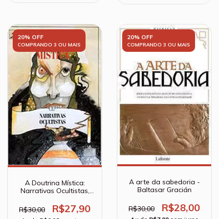
20% OFF
20% OFF
COMPRANDO 3 OU MAIS
COMPRANDO 3 OU MAIS
A arte da sabedoria -
A Doutrina Mística:
Baltasar Gracián
Narrativas Ocultistas,
vol.1 - Helena Blavatsky
R$28,00
R$27,90
R$30,00
R$30,00