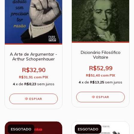
Dicionário Filosófico
A Arte de Argumentar -
Voltaire
Arthur Schopenhauer
R$52,99
R$32,90
R$51,40
com
PIX
R$31,91
com
PIX
4
x de
R$13,25
sem juros
4
x de
R$8,23
sem juros
ESPIAR
ESPIAR
ESGOTADO
ESGOTADO