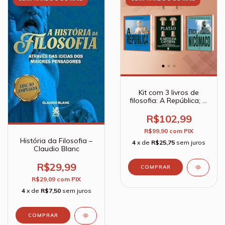
Kit com 3 livros de
filosofia: A República; O
mito da caverna; Ética
a nicômaco
R$102,99
R$99,90
com
PIX
História da Filosofia –
4
x de
R$25,75
sem juros
Claudio Blanc
R$29,99
R$29,09
com
PIX
4
x de
R$7,50
sem juros