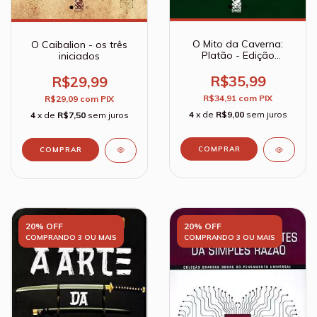
O Mito da Caverna:
O Caibalion - os três
Platão - Edição
iniciados
comentada por Clóvis
de Barros Filho
R$35,99
R$29,99
R$34,91
com
PIX
R$29,09
com
PIX
4
x de
R$9,00
sem juros
4
x de
R$7,50
sem juros
20% OFF
20% OFF
COMPRANDO 3 OU MAIS
COMPRANDO 3 OU MAIS