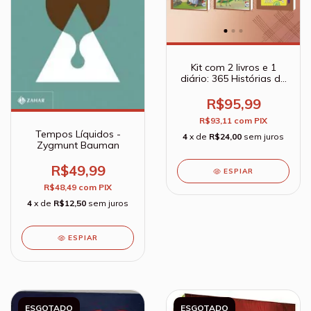
Kit com 2 livros e 1
diário: 365 Histórias da
Bíblia ; 365 Contos de
Animais ; Meu Diário -
R$95,99
Segredos Com Jesus
R$93,11
com
PIX
com caneta tinta
Tempos Líquidos -
invisível
4
x de
R$24,00
sem juros
Zygmunt Bauman
R$49,99
ESPIAR
R$48,49
com
PIX
4
x de
R$12,50
sem juros
ESPIAR
ESGOTADO
ESGOTADO