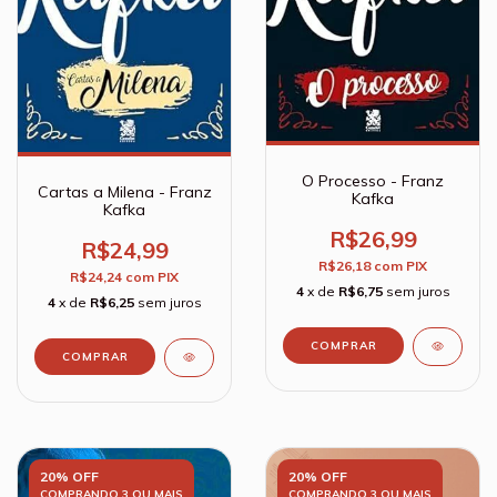
O Processo - Franz
Cartas a Milena - Franz
Kafka
Kafka
R$26,99
R$24,99
R$26,18
com
PIX
R$24,24
com
PIX
4
x de
R$6,75
sem juros
4
x de
R$6,25
sem juros
20% OFF
20% OFF
COMPRANDO 3 OU MAIS
COMPRANDO 3 OU MAIS