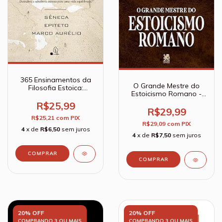
365 Ensinamentos da
O Grande Mestre do
Filosofia Estoica:
Estoicismo Romano -
descubra a sabedoria
Sêneca
estoica para uma vida
R$25,99
R$29,99
equilibrada - Sêneca;
R$25,21
com
PIX
Epiteto
R$29,09
com
PIX
4
x de
R$6,50
sem juros
4
x de
R$7,50
sem juros
20% OFF
20% OFF
COMPRANDO 3 OU MAIS
COMPRANDO 3 OU MAIS