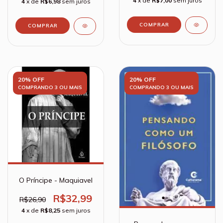
4
x de
R$7,00
sem juros
4
x de
R$6,98
sem juros
20% OFF
20% OFF
COMPRANDO 3 OU MAIS
COMPRANDO 3 OU MAIS
O Príncipe - Maquiavel
R$32,99
R$26,90
4
x de
R$8,25
sem juros