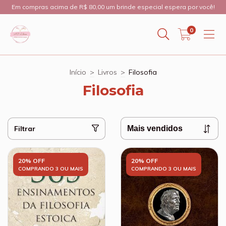
Em compras acima de R$ 80,00 um brinde especial espera por você!
0
Início
>
Livros
>
Filosofia
Filosofia
Filtrar
20% OFF
20% OFF
COMPRANDO 3 OU MAIS
COMPRANDO 3 OU MAIS