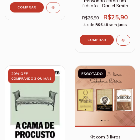
Pensando como um
filósofo - Daniel Smith
R$25,90
R$26,90
4
x de
R$6,48
sem juros
20% OFF
ESGOTADO
COMPRANDO 3 OU MAIS
Kit com 3 livros