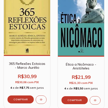
365 Reflexões Estoicas
Ética a Nicômaco -
- Marco Aurélio
Aristóteles
R$30,99
R$21,99
R$30,06
com
PIX
R$21,33
com
PIX
4
x de
R$7,75
sem juros
4
x de
R$5,50
sem juros