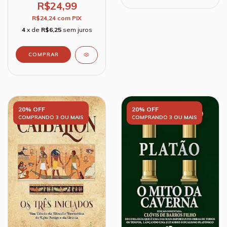
R$24,99
R$24,24
com
PIX
4
x de
R$6,25
sem juros
20% OFF
20% OFF
COMPRANDO 3 OU MAIS
COMPRANDO 3 OU MAIS