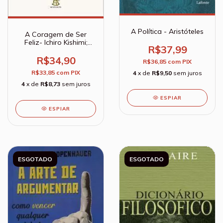
A Política - Aristóteles
A Coragem de Ser
Feliz- Ichiro Kishimi;
R$37,99
Fumitake Koga
R$34,90
R$36,85
com
PIX
R$33,85
com
PIX
4
x de
R$9,50
sem juros
4
x de
R$8,73
sem juros
ESPIAR
ESPIAR
ESGOTADO
ESGOTADO