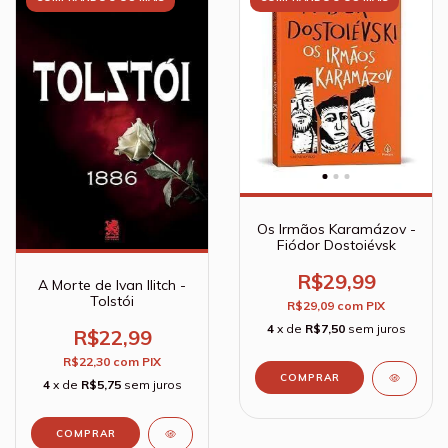
Os Irmãos Karamázov -
Fiódor Dostoiévsk
R$29,99
A Morte de Ivan Ilitch -
Tolstói
R$29,09
com
PIX
4
x de
R$7,50
sem juros
R$22,99
R$22,30
com
PIX
4
x de
R$5,75
sem juros