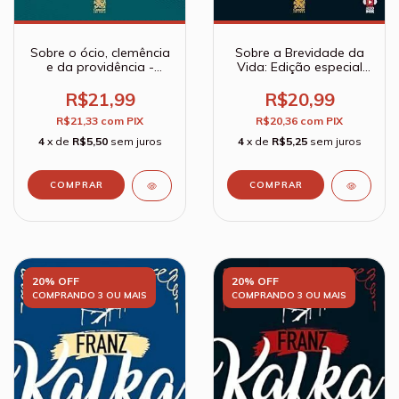
Sobre o ócio, clemência
Sobre a Brevidade da
e da providência -
Vida: Edição especial
Sêneca
com prefácio de Lúcia
Helena Galvão Maya -
R$21,99
R$20,99
Sêneca
R$21,33
com
PIX
R$20,36
com
PIX
4
x de
R$5,50
sem juros
4
x de
R$5,25
sem juros
20% OFF
20% OFF
COMPRANDO 3 OU MAIS
COMPRANDO 3 OU MAIS