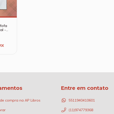
fofa
al -
iativa
PIX
amentos
Entre em contato
 de compra na AP Libros
5511940410601
rar
(11)974779368