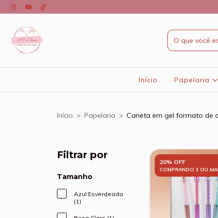
Início
Papelaria
Início
>
Papelaria
>
Caneta em gel formato de d
Filtrar por
20% OFF
COMPRANDO 3 OU MA
Tamanho
Azul Esverdeada
(1)
Rosa Claro (1)