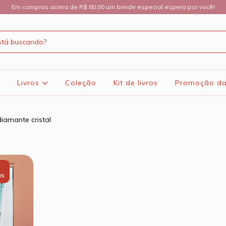
Em compras acima de R$ 80,00 um brinde especial espera por você!
Livros
Coleção
Kit de livros
Promoção d
iamante cristal
IS