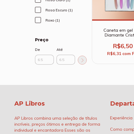
Rosa Escuro (1)
Roxo (1)
Caneta em gel 
Diamante Crist
Papelaria fofa cr
Preço
R$6,50
De
Até
R$6,31
com
AP Libros
Depart
Experiência
AP Libros combina uma seleção de títulos
incríveis, preços ótimos e entrega de forma
Como comp
individual e encantadora Esses são os