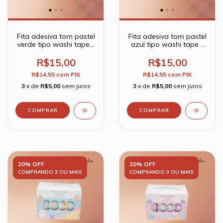
Fita adesiva tom pastel
Fita adesiva tom pastel
verde tipo washi tape -
azul tipo washi tape -
Kit com 6 peças
Kit com 6 peças
R$15,00
R$15,00
R$14,55
com
PIX
R$14,55
com
PIX
3
x de
R$5,00
sem juros
3
x de
R$5,00
sem juros
20% OFF
20% OFF
COMPRANDO 3 OU MAIS
COMPRANDO 3 OU MAIS