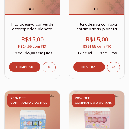
Fita adesiva cor verde
Fita adesiva cor roxa
estampadas planeta
estampadas planeta
Washi Tape Planet
Washi Tape Planet
Rabbit - Kit com 4
Rabbit - Kit com 4
R$15,00
R$15,00
peças
peças
R$14,55
com
PIX
R$14,55
com
PIX
3
x de
R$5,00
sem juros
3
x de
R$5,00
sem juros
20% OFF
20% OFF
COMPRANDO 3 OU MAIS
COMPRANDO 3 OU MAIS