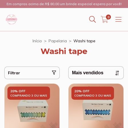
Em compras acima de R$ 80,00 um brinde especial espera por você!
0
Início
>
Papelaria
>
Washi tape
Washi tape
Filtrar
20% OFF
20% OFF
COMPRANDO 3 OU MAIS
COMPRANDO 3 OU MAIS