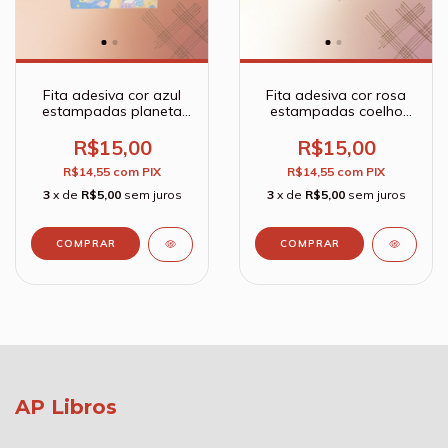
Fita adesiva cor azul
Fita adesiva cor rosa
estampadas planeta
estampadas coelho
Washi Tape Planet
Washi Tape Planet
Rabbit - Kit com 4
Rabbit - Kit com 4
R$15,00
R$15,00
peças
peças
R$14,55
com
PIX
R$14,55
com
PIX
3
x de
R$5,00
sem juros
3
x de
R$5,00
sem juros
AP Libros