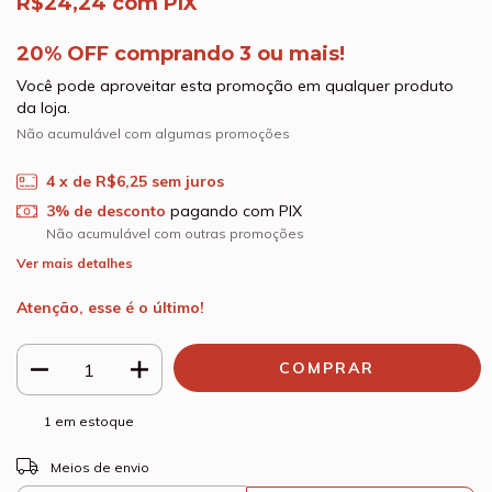
R$24,24
com
PIX
20% OFF comprando 3 ou mais!
Você pode aproveitar esta promoção em qualquer produto
da loja.
Não acumulável com algumas promoções
4
x de
R$6,25
sem juros
3% de desconto
pagando com PIX
Não acumulável com outras promoções
Ver mais detalhes
Atenção, esse é o último!
1
em estoque
ALTERAR CEP
Entregas para o CEP:
Meios de envio