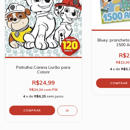
Bluey: prancheta
1500 A
R$2
R$22,3
Patrulha Canina Livrão para
4
x de
R$5,
Colorir
R$24,99
R$24,24
com
PIX
4
x de
R$6,25
sem juros