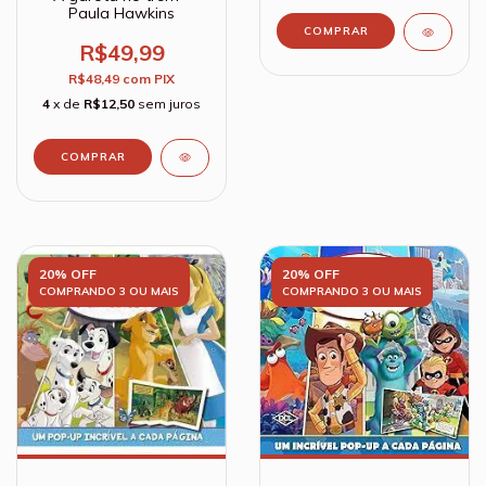
Paula Hawkins
R$49,99
R$48,49
com
PIX
4
x de
R$12,50
sem juros
20% OFF
20% OFF
COMPRANDO 3 OU MAIS
COMPRANDO 3 OU MAIS