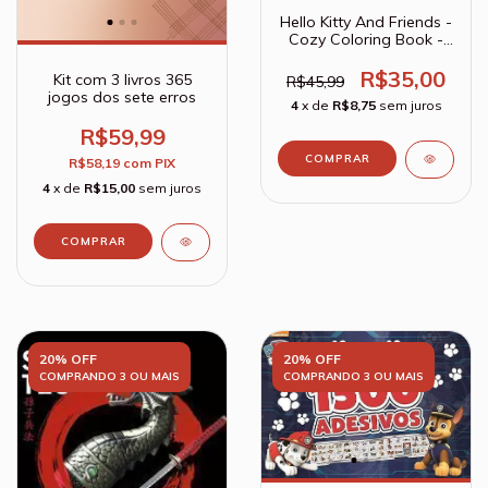
Hello Kitty And Friends -
Cozy Coloring Book -
Livro de colorir
R$35,00
Kit com 3 livros 365
R$45,99
jogos dos sete erros
4
x de
R$8,75
sem juros
R$59,99
R$58,19
com
PIX
4
x de
R$15,00
sem juros
20% OFF
20% OFF
COMPRANDO 3 OU MAIS
COMPRANDO 3 OU MAIS