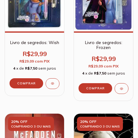
Livro de segredos: Wish
Livro de segredos:
Frozen
R$29,99
R$29,99
R$29,09
com
PIX
R$29,09
com
PIX
4
x de
R$7,50
sem juros
4
x de
R$7,50
sem juros
20% OFF
20% OFF
COMPRANDO 3 OU MAIS
COMPRANDO 3 OU MAIS