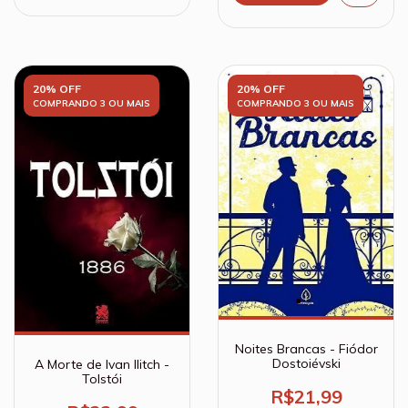
20% OFF
20% OFF
COMPRANDO 3 OU MAIS
COMPRANDO 3 OU MAIS
Noites Brancas - Fiódor
Dostoiévski
A Morte de Ivan Ilitch -
Tolstói
R$21,99