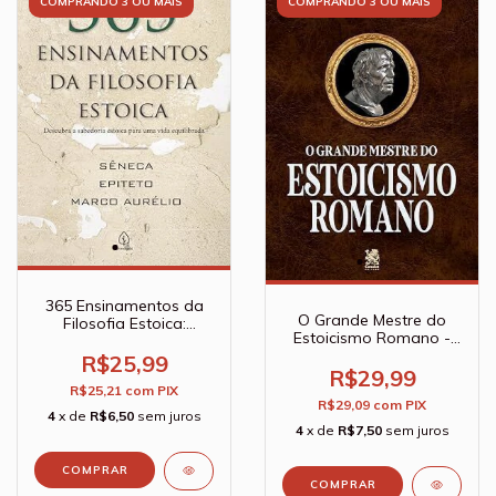
COMPRANDO 3 OU MAIS
COMPRANDO 3 OU MAIS
365 Ensinamentos da
O Grande Mestre do
Filosofia Estoica:
Estoicismo Romano -
descubra a sabedoria
Sêneca
estoica para uma vida
R$25,99
R$29,99
equilibrada - Sêneca;
R$25,21
com
PIX
Epiteto
R$29,09
com
PIX
4
x de
R$6,50
sem juros
4
x de
R$7,50
sem juros