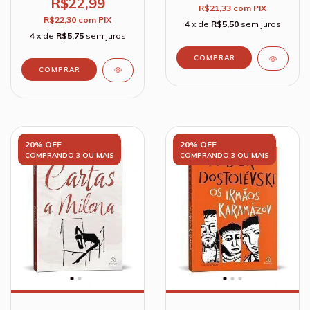
R$22,99
R$21,33
com
PIX
R$22,30
com
PIX
4
x de
R$5,50
sem juros
4
x de
R$5,75
sem juros
20% OFF
20% OFF
COMPRANDO 3 OU MAIS
COMPRANDO 3 OU MAIS