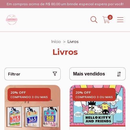
Em compras acima de R$ 80,00 um brinde especial espera por você!
0
Início
>
Livros
Livros
Filtrar
20% OFF
20% OFF
COMPRANDO 3 OU MAIS
COMPRANDO 3 OU MAIS