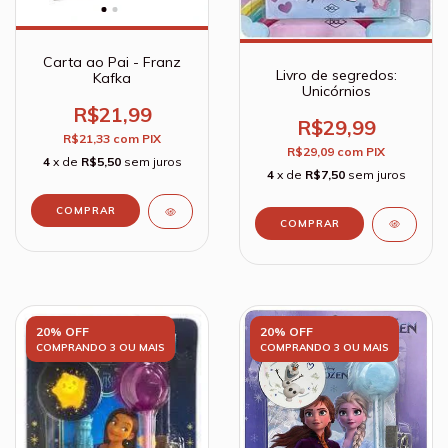
Carta ao Pai - Franz
Livro de segredos:
Kafka
Unicórnios
R$21,99
R$29,99
R$21,33
com
PIX
R$29,09
com
PIX
4
x de
R$5,50
sem juros
4
x de
R$7,50
sem juros
20% OFF
20% OFF
COMPRANDO 3 OU MAIS
COMPRANDO 3 OU MAIS