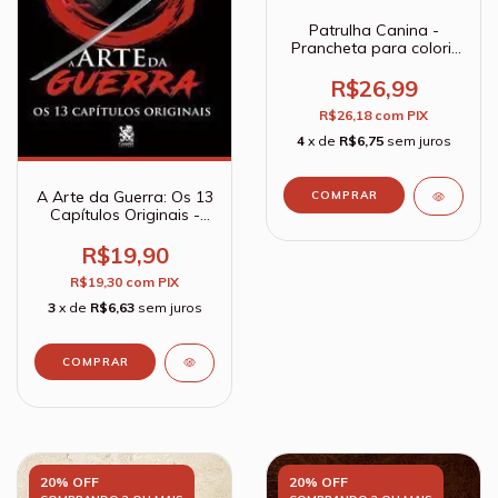
Patrulha Canina -
Prancheta para colorir
com 1500 adesivos
capa azul
R$26,99
R$26,18
com
PIX
4
x de
R$6,75
sem juros
A Arte da Guerra: Os 13
Capítulos Originais -
Sun Tzu
R$19,90
R$19,30
com
PIX
3
x de
R$6,63
sem juros
20% OFF
20% OFF