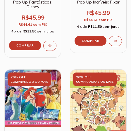
Pop Up Fantásticos:
Pop Up Incríveis: Pixar
Disney
R$45,99
R$45,99
R$44,61
com
PIX
R$44,61
com
PIX
4
x de
R$11,50
sem juros
4
x de
R$11,50
sem juros
20% OFF
20% OFF
COMPRANDO 3 OU MAIS
COMPRANDO 3 OU MAIS