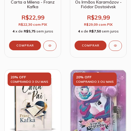
Carta a Milena - Franz
Os Irmãos Karamázov -
Kafka
Fiódor Dostoiévsk
R$22,99
R$29,99
R$22,30
com
PIX
R$29,09
com
PIX
4
x de
R$5,75
sem juros
4
x de
R$7,50
sem juros
20% OFF
20% OFF
COMPRANDO 3 OU MAIS
COMPRANDO 3 OU MAIS