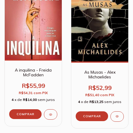
A inquilina - Freida
As Musas - Alex
McFadden
Michaelides
R$55,99
R$52,99
R$54,31
com
PIX
R$51,40
com
PIX
4
x de
R$14,00
sem juros
4
x de
R$13,25
sem juros