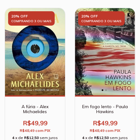
20% OFF
20% OFF
COMPRANDO 3 OU MAIS
COMPRANDO 3 OU MAIS
A fúria - Alex
Em fogo lento - Paula
Michaelides
Hawkins
R$49,99
R$49,99
R$48,49
com
PIX
R$48,49
com
PIX
4
x de
R$12,50
sem juros
4
x de
R$12,50
sem juros