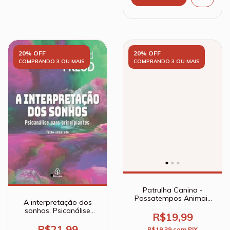
20% OFF
20% OFF
COMPRANDO 3 OU MAIS
COMPRANDO 3 OU MAIS
Patrulha Canina -
Passatempos Animais
A interpretação dos
com adesivos 3D
sonhos: Psicanálise
R$19,99
para principiantes
R$21,99
R$19,39
com
PIX