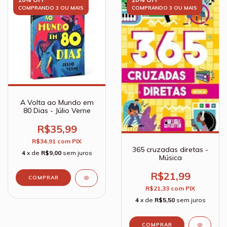
COMPRANDO 3 OU MAIS
COMPRANDO 3 OU MAIS
A Volta ao Mundo em
80 Dias - Júlio Verne
R$35,99
R$34,91
com
PIX
365 cruzadas diretas -
4
x de
R$9,00
sem juros
Música
R$21,99
R$21,33
com
PIX
4
x de
R$5,50
sem juros