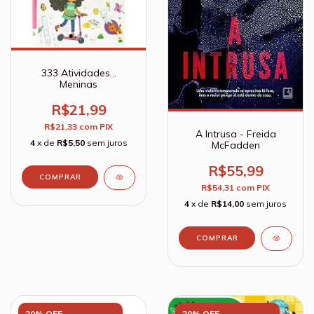
333 Atividades...
Meninas
R$21,99
R$21,33
com
PIX
A Intrusa - Freida
4
x de
R$5,50
sem juros
McFadden
R$55,99
R$54,31
com
PIX
4
x de
R$14,00
sem juros
20% OFF
20% OFF