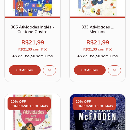
365 Atividades Inglês -
333 Atividades ...
Cristane Castro
Meninos
R$21,99
R$21,99
R$21,33
com
PIX
R$21,33
com
PIX
4
x de
R$5,50
sem juros
4
x de
R$5,50
sem juros
20% OFF
20% OFF
COMPRANDO 3 OU MAIS
COMPRANDO 3 OU MAIS