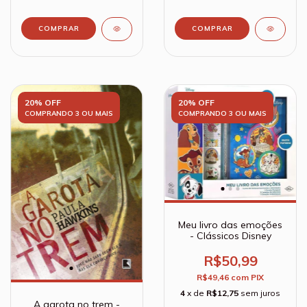
20% OFF
20% OFF
COMPRANDO 3 OU MAIS
COMPRANDO 3 OU MAIS
Meu livro das emoções
- Clássicos Disney
R$50,99
R$49,46
com
PIX
4
x de
R$12,75
sem juros
A garota no trem -