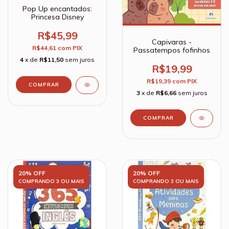
Pop Up encantados:
Princesa Disney
R$45,99
Capivaras -
R$44,61
com
PIX
Passatempos fofinhos
4
x de
R$11,50
sem juros
R$19,99
R$19,39
com
PIX
3
x de
R$6,66
sem juros
20% OFF
20% OFF
COMPRANDO 3 OU MAIS
COMPRANDO 3 OU MAIS